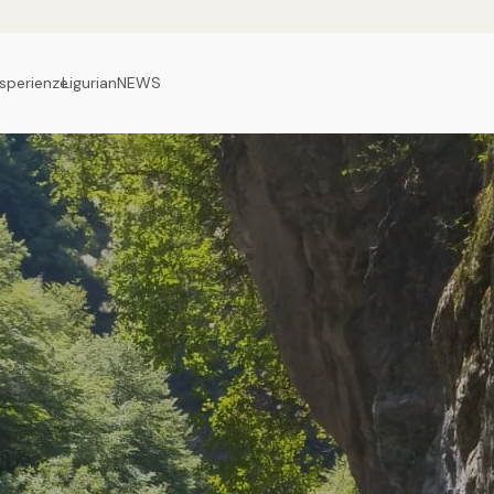
sperienze
LigurianNEWS