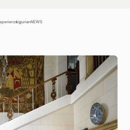
sperienze
LigurianNEWS