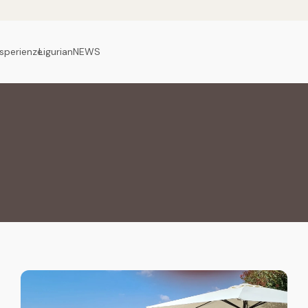
sperienze
LigurianNEWS